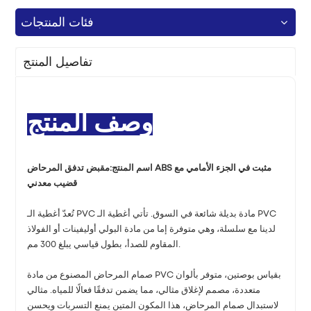
فئات المنتجات
تفاصيل المنتج
وصف المنتج
اسم المنتج:
مقبض تدفق المرحاض ABS مثبت في الجزء الأمامي مع
قضيب معدني
تُعدّ أغطية الـ PVC مادة بديلة شائعة في السوق. تأتي أغطية الـ PVC
لدينا مع سلسلة، وهي متوفرة إما من مادة البولي أوليفينات أو الفولاذ
المقاوم للصدأ، بطول قياسي يبلغ 300 مم.
صمام المرحاض المصنوع من مادة PVC بقياس بوصتين، متوفر بألوان
متعددة، مصمم لإغلاق مثالي، مما يضمن تدفقًا فعالًا للمياه. مثالي
لاستبدال صمام المرحاض، هذا المكون المتين يمنع التسربات ويحسن