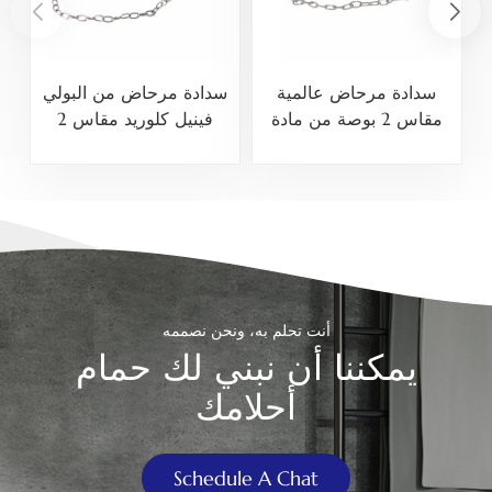
سدادة مرحاض عالمية
سدادة مرحاض من البولي
مقاس 2 بوصة من مادة
فينيل كلوريد مقاس 2
PVC وABS
بوصة بألوان متعددة
أنت تحلم به، ونحن نصممه
يمكننا أن نبني لك حمام
أحلامك
Schedule A Chat