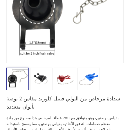
中文
هَوُسَ
سدادة مرحاض من البولي فينيل كلوريد مقاس 2 بوصة
بألوان متعددة
غطاء المرحاض هذا مصنوع من مادة PVC بقياس بوصتين، وهو متوافق مع
معظم صمامات التدفق الأحادية بقياس بوصتين، مما يسمح باستبداله
وإصلاحه. متوفر بألوان الأزرق والأحمر والأسود ليناسب مختلف الأذواق.