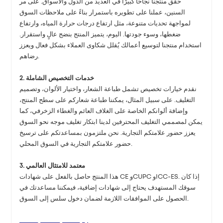
حقق منتجنا نجاحًا كبيرًا في العديد من الدول والأسواق. على مر
السنين، عملنا على تطويره باستمرار بناءً على ملاحظات السوق
لمواجهة تحديات متنوعة، مثل ارتفاع درجات حرارة المياه، وارتفاع
ضغطها، وسوء جودتها. اليوم، يتميز المنتج بنضج عالٍ واستقرار.
استخدام منتجنا لتوسيع أعمالك يُقلل شكاوى العملاء بشكل فعال ويعزز
رضاهم.
2. خدمات التخصيص الشاملة
نقدم خيارات تخصيص تشمل طباعة الشعار، واختيار الألوان، وتصميم
التغليف. على سبيل المثال، يمكننا طباعة شعاركم على سطح المنتج،
وإضافة ألوانكم الخاصة على الغلاف العائم والغطاء الزخرفي، كما
يمكن لمصممي التغليف المحترفين لدينا ابتكار تغليف موجه نحو السوق
يعزز حضور علامتكم التجارية. نحن ملتزمون بمساعدتكم على ترسيخ
حضور علامتكم التجارية في السوق المحلي.
3. معتمد للامتثال العالمي
هذا المنتج حاصل بالفعل على شهادات CE وCUPC وICC-ES. إذا كان
سوقك المستهدف يحتاج إلى شهادات إضافية، فيمكننا مساعدتك في
الحصول على الموافقات اللازمة لضمان دخول سلس إلى السوق.