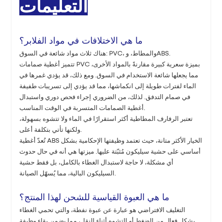
التعليمات
ما هي الاختلافات في مواد الفلابر؟
هناك ثلاث مواد شائعة في السوق: PVC، والمطاط، وABS.
تتميز أغطية صمامات PVC بميزة سعرية كبيرة مقارنةً بالمواد الأخرى،
مما يجعلها شائعة الاستخدام في السوق. ومع ذلك، قد يؤدي غمرها في
الماء لفترات طويلة إلى انكماشها، مما قد يؤدي إلى تسريبات طفيفة
في صمام التدفق. لذلك، من الضروري إجراء فحص دوري واستبدال
أغطية الصمامات المتسربة في الوقت المناسب.
تعتبر الرفارف المطاطية أكثر استقرارًا في الماء ولا تتشوه بسهولة،
ولكنها تأتي بتكلفة أعلى.
تُعدّ أغطية ABS الخيار الأكثر متانة، حيث تعتمد وظيفتها الإحكامية بشكل
أساسي على حشية سيليكون مُثبّتة عليها. ميزتها هي أنه في حال حدوث
أي مشكلة، لا حاجة لاستبدال الغطاء بالكامل، بل فقط حشية
السيليكون البالية، مما يُسهّل الصيانة.
ما هي العبوة القياسية للشحن لهذا المنتج؟
التغليف الافتراضي هو عبارة عن عبوة نفطة، والتي تحمي الغطاء
بشكل فعال من الضغط أو التشوه أثناء النقل، مما يضمن بقاء وظيفة