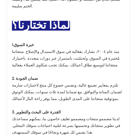
الختم سليمة.
لماذا تختارنا؟
1.خبرة السوق
منذ عام ٢٠٠٤، نشارك بفعالية في سوق الاستبدال والإصلاح. منتجاتنا
مُختبرة في السوق، ونُحسّنت باستمرار عبر دورات متعددة. باختيارك
منتجاتنا لتوسيع نطاق أعمالك، يمكنك تجنب شكاوى العملاء بفعالية.
2. ضمان الجودة
نلتزم بمعايير تصنيع عالية، ونضمن خضوع كل منتج لاختبارات صارمة
لضمان المتانة والتوافق. مع ضماننا لمدة ثلاث سنوات، يمكنك الوثوق
بموثوقية منتجاتنا على المدى الطويل، مما يوفر راحة البال لأعمالك.
3. القدرة على البحث والتطوير
لدينا مصممو منتجات ومصممو تغليف خاصون بنا، يمكنهم مساعدتك
في تطوير منتجاتك وتحسينها بسرعة لتلبية احتياجات سوقك المحلي.
هذا يضمن لك شهرة ونجاحًا في سوقك المستهدف.