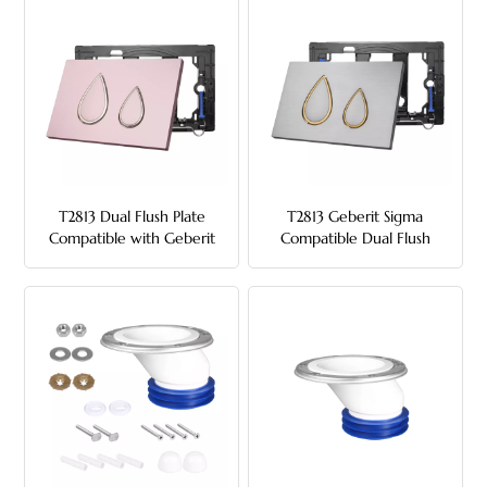
中文
هَوُسَ
T2813 Dual Flush Plate
T2813 Geberit Sigma
Compatible with Geberit
Compatible Dual Flush
Sigma – Teardrop Buttons
Plate with Gold-Trimmed
with Electroplated Trim
Teardrop Buttons