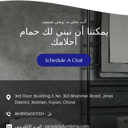
أنت تحلم به، ونحن نصممه
يمكننا أن نبني لك حمام
أحلامك
Schedule A Chat
3rd Floor, Building 3, No. 303 Shanmei Road, Jimei
District, Xiamen, Fujian, China
تل : +8618906057133
البريد الإلكتروني : jack@jlplumbing.com