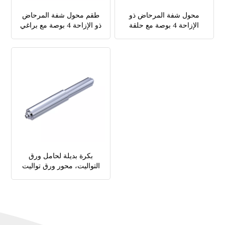
محول شفة المرحاض ذو
طقم محول شفة المرحاض
الإزاحة 4 بوصة مع حلقة
ذو الإزاحة 4 بوصة مع براغي
معدنية دوارة وحلقة مطاطية
أرضية ومسامير تثبيت
لنقل مصرف المرحاض
المرحاض
بكرة بديلة لحامل ورق
التواليت، محور ورق تواليت
زنبركي بخيارات 6 بوصات و7
بوصات