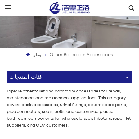
بالعربية
English
Français
وطن
Other Bathroom Accessories
Deutsch
Italiano
فئات المنتجات
Русский
Explore other toilet and bathroom accessories for repair,
maintenance, and replacement applications. This category
Español
covers basin accessories, urinal fittings, cistern spare parts,
pipe connectors, seals, bolts, and customized plastic
Português
bathroom components for wholesalers, distributors, repair kit
suppliers, and OEM customers.
بالعربية