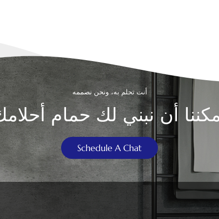
أنت تحلم به، ونحن نصممه
مكننا أن نبني لك حمام أحلامك
Schedule A Chat