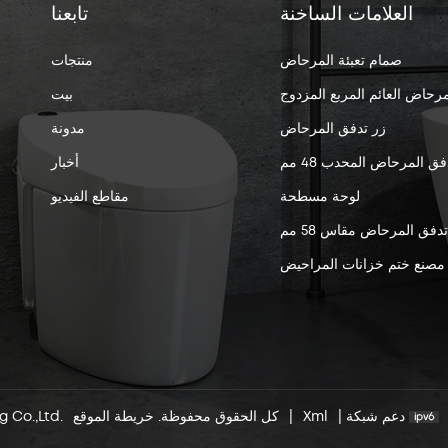
العلامات الساخنة
تابعنا
صمام تعبئة المرحاض
منتجات
مرحاض العائم المربع المزدوج
بيت
زر تدفق المرحاض
مدونة
فق المرحاض المحدب 48 مم
أخبار
لوحة مسطحة
مقاطع الفيديو
 تدفق المرحاض مقاس 58 مم
مصنع ختم خزانات المراحيض
دعم شبكة
|
Xml
|
خريطة الموقع
© 2026 Xiamen Jielin Plumbing Co.,Ltd. كل الحقوق محفوظة.