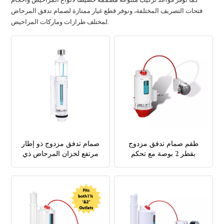
كما نوفر قواعد تركيب متنوعة مُصممة خصيصًا لأنواع المراحيض وأحجام
فتحات التصريف المختلفة، ونوفر قطع غيار ممتازة لصمام تدفق المرحاض
中文
لمختلف طرازات وماركات المراحيض.
هَوُسَ
طقم صمام تدفق مزدوج
صمام تدفق مزدوج ذو إطار
بقطر 2 بوصة مع تحكم
مرتفع لخزان المرحاض ذي
سلكي لخزان المرحاض
الخزان الخزفي العالي
المنفصل