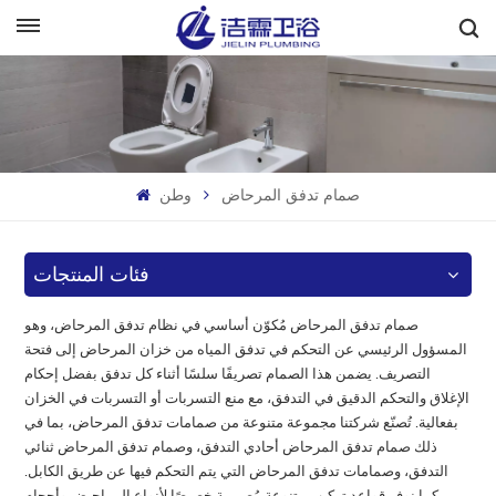
بالعربية
English
Français
صمام تدفق المرحاض
وطن
Deutsch
Italiano
فئات المنتجات
Русский
صمام تدفق المرحاض مُكوّن أساسي في نظام تدفق المرحاض، وهو
المسؤول الرئيسي عن التحكم في تدفق المياه من خزان المرحاض إلى فتحة
Español
التصريف. يضمن هذا الصمام تصريفًا سلسًا أثناء كل تدفق بفضل إحكام
الإغلاق والتحكم الدقيق في التدفق، مع منع التسربات أو التسربات في الخزان
Português
بفعالية. تُصنّع شركتنا مجموعة متنوعة من صمامات تدفق المرحاض، بما في
ذلك صمام تدفق المرحاض أحادي التدفق، وصمام تدفق المرحاض ثنائي
التدفق، وصمامات تدفق المرحاض التي يتم التحكم فيها عن طريق الكابل.
بالعربية