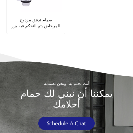
中文
صمام تدفق مزدوج
هَوُسَ
للمرحاض يتم التحكم فيه بزر
علوي وجانبي
أنت تحلم به، ونحن نصممه
يمكننا أن نبني لك حمام
أحلامك
Schedule A Chat