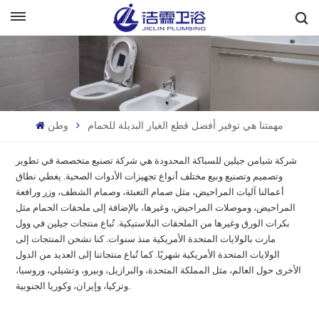
بالعربية
English
Français
مهمتنا هي توفير أفضل قطع الغيار البديلة للحمام
وطن
Deutsch
شركة شيامن جيلين للسباكة المحدودة هي شركة تصنيع متخصصة في تطوير
Italiano
وتصميم وتصنيع وبيع مختلف أنواع تجهيزات الأدوات الصحية. يغطي نطاق
أعمالنا آليات المراحيض، مثل صمام التعبئة، وصمام الشطف، وزر ورافعة
Русский
المراحيض، وموصلات المراحيض، وغيرها، بالإضافة إلى ملحقات الحمام مثل
بكرات الورق وغيرها من الملحقات البلاستيكية. تُباع منتجات جيلين في وول
Español
مارت بالولايات المتحدة الأمريكية منذ سنوات. كنا نشحن المنتجات إلى
الولايات المتحدة الأمريكية شهريًا. كما تُباع منتجاتنا إلى العديد من الدول
الأخرى حول العالم، مثل المملكة المتحدة، والبرازيل، وبيرو، وتشيلي، وروسيا،
Português
وتركيا، وإيران، وكوريا الجنوبية.
بالعربية