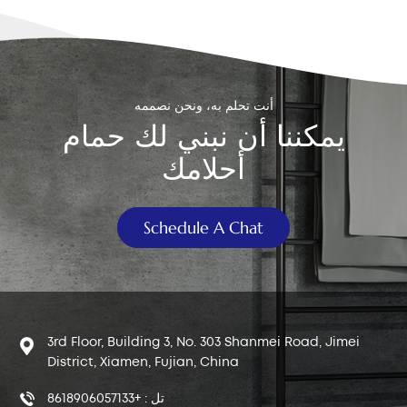
中文
هَوُسَ
أنت تحلم به، ونحن نصممه
يمكننا أن نبني لك حمام
أحلامك
Schedule A Chat
3rd Floor, Building 3, No. 303 Shanmei Road, Jimei
District, Xiamen, Fujian, China
تل : +8618906057133