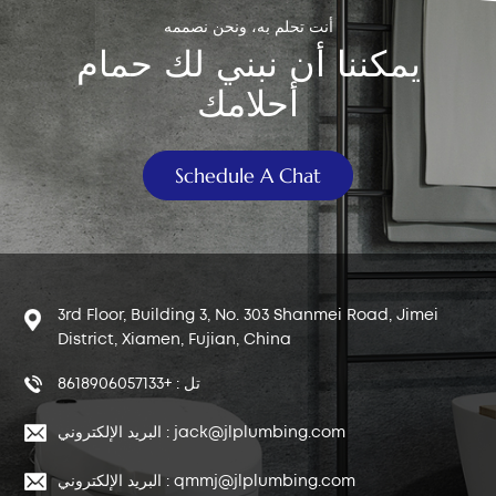
أنت تحلم به، ونحن نصممه
يمكننا أن نبني لك حمام
أحلامك
Schedule A Chat
3rd Floor, Building 3, No. 303 Shanmei Road, Jimei
District, Xiamen, Fujian, China
تل : +8618906057133
البريد الإلكتروني : jack@jlplumbing.com
البريد الإلكتروني : qmmj@jlplumbing.com