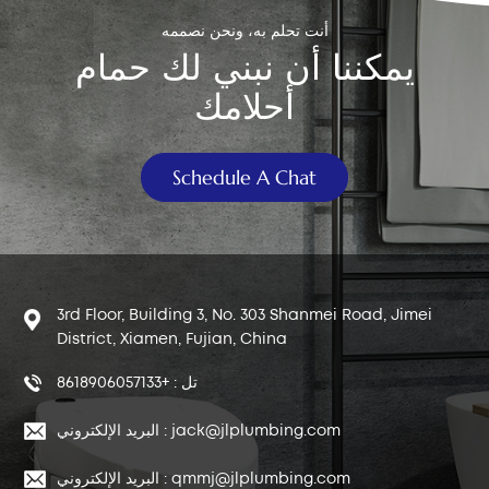
أنت تحلم به، ونحن نصممه
يمكننا أن نبني لك حمام
أحلامك
Schedule A Chat
3rd Floor, Building 3, No. 303 Shanmei Road, Jimei
District, Xiamen, Fujian, China
تل : +8618906057133
البريد الإلكتروني : jack@jlplumbing.com
البريد الإلكتروني : qmmj@jlplumbing.com