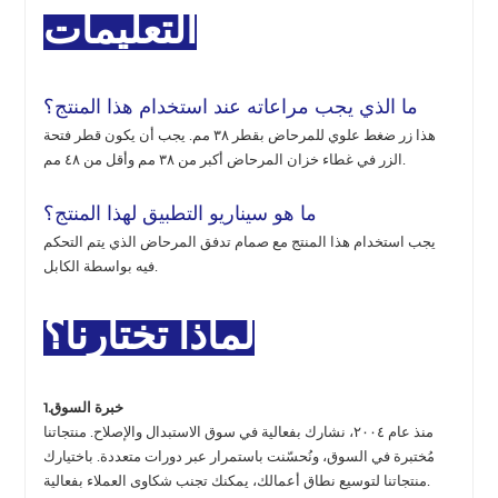
التعليمات
ما الذي يجب مراعاته عند استخدام هذا المنتج؟
هذا زر ضغط علوي للمرحاض بقطر ٣٨ مم. يجب أن يكون قطر فتحة
الزر في غطاء خزان المرحاض أكبر من ٣٨ مم وأقل من ٤٨ مم.
ما هو سيناريو التطبيق لهذا المنتج؟
يجب استخدام هذا المنتج مع صمام تدفق المرحاض الذي يتم التحكم
فيه بواسطة الكابل.
لماذا تختارنا؟
1.خبرة السوق
منذ عام ٢٠٠٤، نشارك بفعالية في سوق الاستبدال والإصلاح. منتجاتنا
مُختبرة في السوق، ونُحسّنت باستمرار عبر دورات متعددة. باختيارك
منتجاتنا لتوسيع نطاق أعمالك، يمكنك تجنب شكاوى العملاء بفعالية.