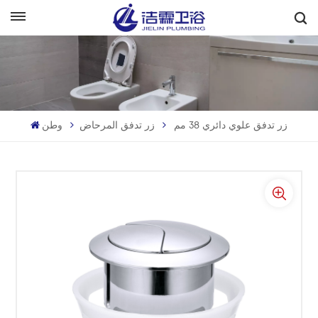
بالعربية
English
Français
زر تدفق علوي دائري 38 مم
زر تدفق المرحاض
وطن
Deutsch
Italiano
Русский
Español
Português
بالعربية