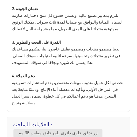
2. ضمان الجودة
نلتزم بمعايير تصنيع عالية، ونضمن خضوع كل منتج لاختبارات صارمة
لضمان المتانة والتوافق. مع ضماننا لمدة ثلاث سنوات، يمكنك الوثوق
بموثوقية منتجاتنا على المدى الطويل، مما يوفر راحة البال لأعمالك.
3. القدرة على البحث والتطوير
لدينا مصممو منتجات ومصممو تغليف خاصون بنا، يمكنهم مساعدتك
في تطوير منتجاتك وتحسينها بسرعة لتلبية احتياجات سوقك المحلي.
هذا يضمن لك شهرة ونجاحًا في سوقك المستهدف.
4. دعم العملاء
نخصص لكل عميل مندوب مبيعات متخصص، يقدم استشارات تسويقية
في المراحل الأولى، وتأكيدات مفصلة أثناء الإنتاج، ودعمًا متابعةً بعد
الشحن. هدفنا هو دعم أعمالكم في كل خطوة، لضمان سير العمل
بسلاسة ونجاح.
العلامات الساخنة :
زر تدفق علوي دائري للمرحاض مقاس 38 مم