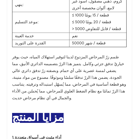
كروم، ذهبي مصقول، أسود غير
ينهي:
لامع، ألوان مخصصة أخرى
≤ 1000 قطعة / 15 يومًا
≤ 5000 قطعة / 20 يومًا
موعد التسليم:
> 5000 قطعة / قابل للتفاوض
نعم
خدمة العينة
50000 قطعة / شهر
القدرة على التوريد
صُمم زرّ المرحاض المزدوج لدينا لتوفير استهلاك المياه، حيث يوفر
خياريْ تدفق جزئي وكامل. يتميز هذا الزرّ بتصميمه الدائري الأنيق، مما
يضفي لمسة عصرية على أي حمام. وبصفته زرّ تدفق دائري عالي
الجودة، يضمن هذا الزرّ تدفقًا سلسًا وموثوقًا. مصنوع من مواد متينة،
وهو قطعة أساسية في المرحاض، مما يُسهّل استبداله وترقيته. يتناسب
هذا الزرّ تمامًا مع نظام الضغط العلوي للمرحاض، مما يُحسّن من الأداء
والجمال في أي نظام مرحاض حديث.
مزايا المنتج
1. أداء مثبت في أسواق متعددة