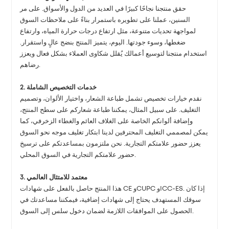
حقق منتجنا نجاحًا كبيرًا في العديد من الدول والأسواق. على مر
السنين، عملنا على تطويره باستمرار بناءً على ملاحظات السوق
لمواجهة تحديات متنوعة، مثل ارتفاع درجات حرارة المياه، وارتفاع
ضغطها، وسوء جودتها. اليوم، يتميز المنتج بنضج عالٍ واستقرار.
استخدام منتجنا لتوسيع أعمالك يُقلل شكاوى العملاء بشكل فعال ويعزز
رضاهم.
2. خدمات التخصيص الشاملة
نقدم خيارات تخصيص تشمل طباعة الشعار، واختيار الألوان، وتصميم
التغليف. على سبيل المثال، يمكننا طباعة شعاركم على سطح المنتج،
وإضافة ألوانكم الخاصة على الغلاف العائم والغطاء الزخرفي، كما
يمكن لمصممي التغليف المحترفين لدينا ابتكار تغليف موجه نحو السوق
يعزز حضور علامتكم التجارية. نحن ملتزمون بمساعدتكم على ترسيخ
حضور علامتكم التجارية في السوق المحلي.
3. معتمد للامتثال العالمي
هذا المنتج حاصل بالفعل على شهادات CE وCUPC وICC-ES. إذا كان
سوقك المستهدف يحتاج إلى شهادات إضافية، فيمكننا مساعدتك في
الحصول على الموافقات اللازمة لضمان دخول سلس إلى السوق.