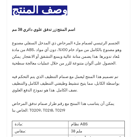
وصف المنتج
اسم المنتج:
زر تدفق علوي دائري 38 مم
الجسم الرئيسي لصمام ملء المرحاض ذي المدخل السفلي مصنوع
من مادة ABS، وهو مصنوع بالكامل من مواد خام 100%، دون أي مواد
مُعاد تدويرها. هذا يضمن متانة عالية ويمنع التشقق أو الانفجار. يمكن
الحصول على ألوان متنوعة للزر من خلال عمليات معالجة سطحية.
تم تصميم هذا المنتج ليعمل مع صمام التنظيف الذي يتم التحكم فيه
بواسطة الكابل، مما يتيح تنشيط وظيفتي التنظيف الكامل والتنظيف
نصف الكامل. هذا هو نموذج الدفع العلوي.
يمكن أن يتناسب هذا المنتج مع رقم طراز صمام تدفق المرحاض
الخاص بنا: T0209، T0218، T0219
نظام ABS
مادة:
38 ملم
مقاس: