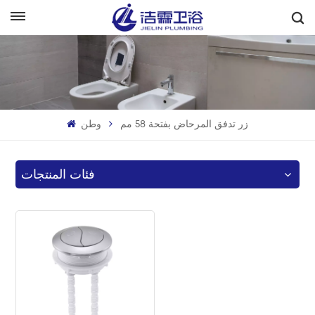
بالعربية
English
Français
زر تدفق المرحاض بفتحة 58 مم
وطن
Deutsch
Italiano
فئات المنتجات
Русский
Español
Português
بالعربية