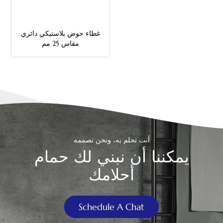
中文
غطاء حوض بلاستيكي دائري
هَوُسَ
مقاس 25 مم
أنت تحلم به، ونحن نصممه
يمكننا أن نبني لك حمام
أحلامك
Schedule A Chat