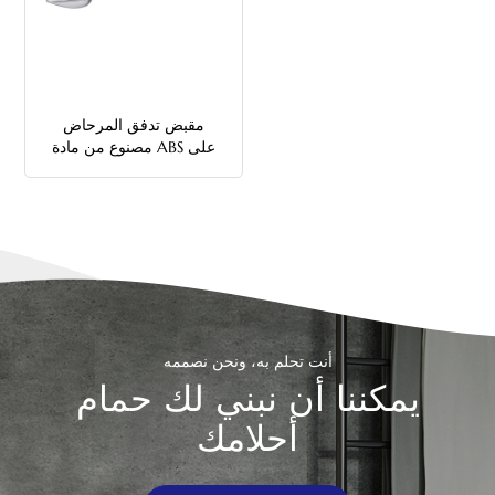
中文
هَوُسَ
مقبض تدفق المرحاض
مصنوع من مادة ABS على
شكل فاصلة مع قضيب
بلاستيكي
أنت تحلم به، ونحن نصممه
يمكننا أن نبني لك حمام
أحلامك