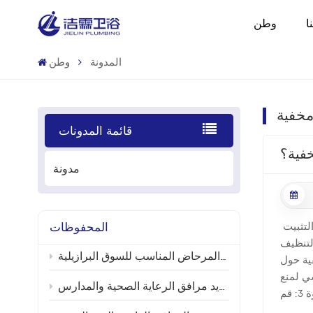
ا
وطن
المدونة
وطن
مخفية
قائمة المدونات
خفية؟
مدونة
المحفوظات
لإزالة لوحة خزان مخفية (عادةً ما تكون جزءًا من نظام مرحاض مثبت في الحائط)، اتبع الخطوات التالية استنادًا إلى أدلة الإصلاح ودليل التثبيت
 التنظيف
كيفية اختيار طقم إصلاح خزان المرحاض المناسب للسوق البرازيلية
فية حول
يسي لمنع
استبدال أجزاء خزانات المراحيض وتحديثات ترشيد استهلاك المياه في مشاريع تجديد مرافق الرعاية الصحية والمدارس
التسربات.أفرغ خزان المياه: اشطف المرحاض لتصريف المياه. استخدم إسفنجة أو منشفة لإزالة الماء المتبقي إذا لزم الأمر. الخطوة 3: قم
و ارفعه