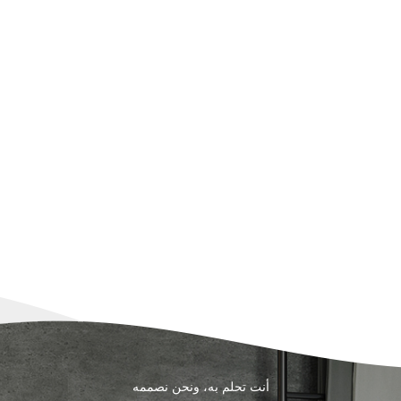
أنت تحلم به، ونحن نصممه