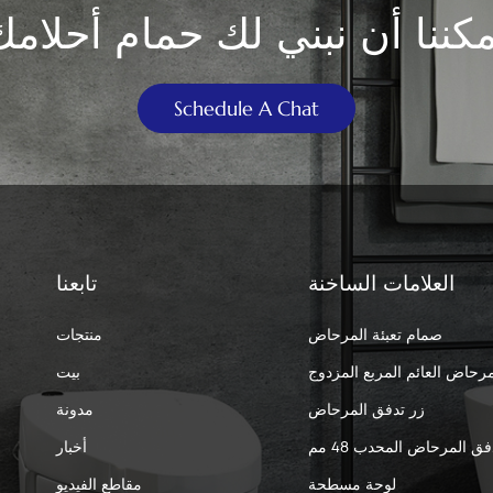
مكننا أن نبني لك حمام أحلامك
Schedule A Chat
العلامات الساخنة
تابعنا
صمام تعبئة المرحاض
منتجات
مرحاض العائم المربع المزدوج
بيت
زر تدفق المرحاض
مدونة
فق المرحاض المحدب 48 مم
أخبار
لوحة مسطحة
مقاطع الفيديو