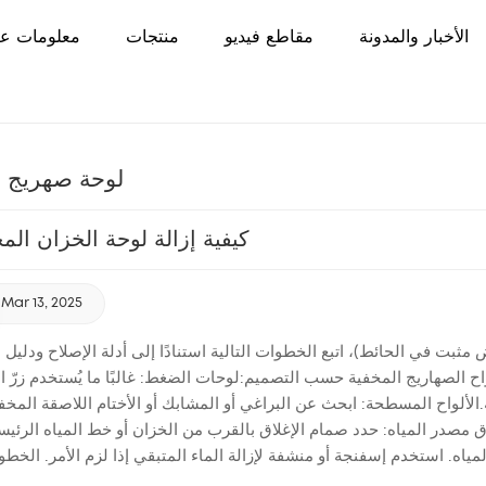
الأخبار والمدونة
مقاطع فيديو
منتجات
معلومات عن
لوحة صهريج 
كيفية إزالة لوحة الخزان الم
Mar 13, 2025
نوع اللوحةتختلف ألواح الصهاريج المخفية حسب التصميم:لوحات الضغط: غالبًا ما يُستخدم زرّ
ه.الألواح المسطحة: ابحث عن البراغي أو المشابك أو الأختام اللاصقة المخ
 الآمنةقم بإغلاق مصدر المياه: حدد صمام الإغلاق بالقرب من الخزان أو خط المياه الرئ
:اضغط مع الاستمرار على الزر، ثم قم بتدويره عكس اتجاه عقارب الساعة أ