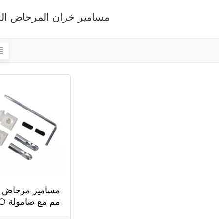
مسامير خزان المرحاض ال
مسامير مرحاض ج
M12*70 مم مع صامولة