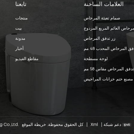
العلامات الساخنة
تابعنا
صمام تعبئة المرحاض
منتجات
مرحاض العائم المربع المزدوج
بيت
زر تدفق المرحاض
مدونة
فق المرحاض المحدب 48 مم
أخبار
لوحة مسطحة
مقاطع الفيديو
 تدفق المرحاض مقاس 58 مم
مصنع ختم خزانات المراحيض
دعم شبكة
|
Xml
|
خريطة الموقع
© 2026 Xiamen Jielin Plumbing Co.,Ltd. كل الحقوق محفوظة.