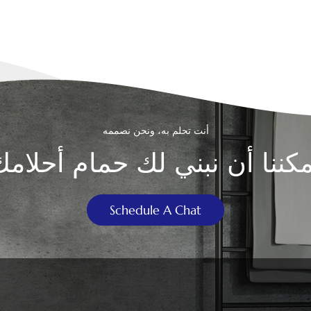
أنت تحلم به، ونحن نصممه
مكننا أن نبني لك حمام أحلامك
Schedule A Chat