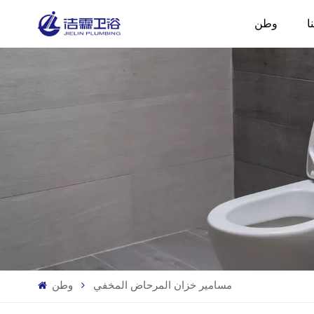
ا
وطن
مسامير خزان المرحاض المخفي
وطن