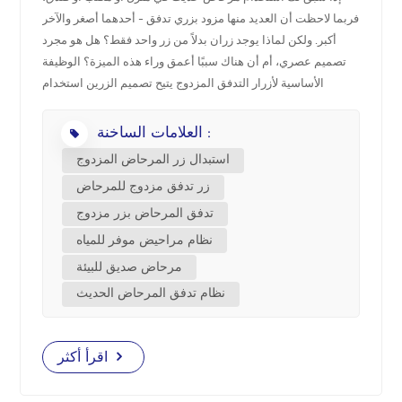
فربما لاحظت أن العديد منها مزود بزري تدفق - أحدهما أصغر والآخر
中文
أكبر. ولكن لماذا يوجد زران بدلاً من زر واحد فقط؟ هل هو مجرد
تصميم عصري، أم أن هناك سببًا أعمق وراء هذه الميزة؟ الوظيفة
هَوُسَ
الأساسية لأزرار التدفق المزدوج يتيح تصميم الزرين استخدام
مستويات مختلفة من المياه. يُستخدم الزر الأصغر عادةً لشطف
العلامات الساخنة :
نصف المرحاض (حوالي 3 لترات)، وهو مثالي للنفايات السائلة، بينما
يُفعّل الزر الأكبر الشطف الكامل (حوالي 6 لترات)، وهو مناسب
استبدال زر المرحاض المزدوج
للنفايات الصلبة. يُعرف هذا النظام باسم شطف المرحاض بزرين،
زر تدفق مزدوج للمرحاض
وهو مصمم لمنح المستخدمين تحكمًا أكبر في استهلاك المياه. تعمل
تدفق المرحاض بزر مزدوج
الأزرار مع صمام تدفق ثنائي الوضع متوافق. عند الضغط على أيٍّ من
الزرين، يتم تفعيل حجم تدفق مختلف بناءً على آلية الصمام الداخلية.
نظام مراحيض موفر للمياه
الفوائد البيئية وكفاءة المياه الهدف الأساسي من هذا التصميم هو
مرحاض صديق للبيئة
توفير المياه. مقارنةً بالمراحيض التقليدية ذات الزر الواحد أو الرافعة
نظام تدفق المرحاض الحديث
التي تستهلك كمية ثابتة من المياه في كل دورة سحب، أنظمة
التدفق المزدوج يمكن أن يوفر آلاف اللترات من المياه لكل أسرة
سنويًا. على سبيل المثال، إذا استخدم شخص المرحاض خمس
اقرأ أكثر
مرات يوميًا واختار السحب الأقل ثلاث مرات، فإن هذا وحده قد يوفر
ما يقرب من 10 لترات من المياه يوميًا. وإذا ضاعفنا هذا المبلغ في