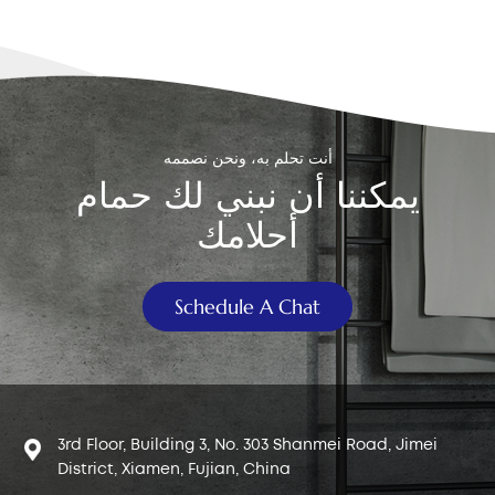
منشأة عائلية أو تجارية، فستكون الوفورات كبيرة، ليس فقط من
حيث فواتير الخدمات، بل أيضًا في الحد من الأثر البيئي. التوافق
والأنظمة المشتركة ليست جميع المراحيض مجهزةً في البداية
بنظام تدفق مزدوج. مع ذلك، تدعم العديد من خزانات المياه
الحديثة، المخفية والمكشوفة، هذا النظام الآن. يمكن غالبًا تحديث
المراحيض القديمة باستبدال زرّ المرحاض ذي التدفق المزدوج،
أنت تحلم به، ونحن نصممه
والذي يتضمن عادةً استبدال صمام التدفق الحالي وتركيب لوحة زرّ
يمكننا أن نبني لك حمام
مزدوجة جديدة. تتضمن الإعدادات المتوافقة الشائعة ما يلي: صمام
تدفق مزدوج مع تدفق على مرحلتين (للألواح ذات الأزرار المثبتة في
أحلامك
الأعلى) زر تدفق مزدوج لأنظمة المراحيض المدمجة مع خزانات
مخفية صمامات تعمل بكابل مزدوج التدفق، والتي تدعم التركيب
عن طريق الزر إما في الجزء العلوي أو الجانبي من الخزان عند
Schedule A Chat
اختيار بديل أو ترقية المرحاض الحالي، تأكد من التحقق من أبعاد
الخزان وحجم فتحة الزر وارتفاع الصمام لضمان التوافق. الخلاصة:
ميزة صغيرة ذات تأثير كبير ال زر تدفق المرحاض المزدوج قد يبدو
هذا تفصيلاً بسيطاً في الحمام، لكنه يعكس تحولاً أوسع نحو الكفاءة
والاستدامة في التصميم الحديث. فهو لا يُحسّن تجربة المستخدم
3rd Floor, Building 3, No. 303 Shanmei Road, Jimei
فحسب، بل يُساعد أيضاً في الحفاظ على الموارد الثمينة يومياً.
District, Xiamen, Fujian, China
سواء كنت تقوم بتجديد حمام أو تبحث عن استبدال سريع لزر