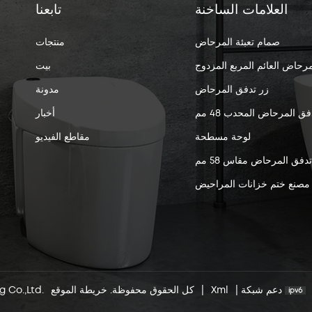
العلامات الساخنة
تابعنا
صمام تعبئة المرحاض
منتجات
مرحاض العائم المربع المزدوج
بيت
زر تدفق المرحاض
مدونة
فق المرحاض المحدب 48 مم
أخبار
لوحة مسطحة
مقاطع الفيديو
 تدفق المرحاض مقاس 58 مم
مصنع ختم خزانات المراحيض
دعم شبكة
|
Xml
|
خريطة الموقع
© 2026 Xiamen Jielin Plumbing Co.,Ltd. كل الحقوق محفوظة.