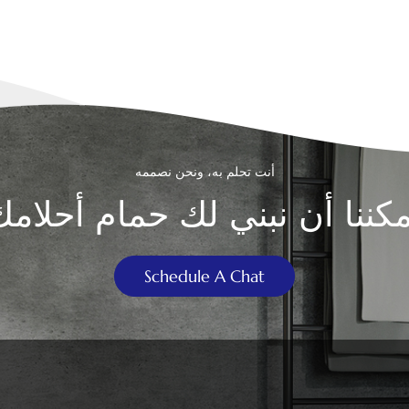
أنت تحلم به، ونحن نصممه
مكننا أن نبني لك حمام أحلامك
Schedule A Chat