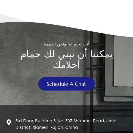
يمكن أن تؤدي التركيبات الفضفاضة أو الغسالات المطاطية القديمة
إلى حدوث تسربات في القاعدة حيث يتصل الصمام بالخزان. قد
يشير صوت هسهسة صمام ملء المرحاض إلى تسرب صغير مستمر
أو مشكلة في الضغط الداخلي. كيفية تحديد تسرب صمام التعبئة
لست متأكدا إذا كان لديك يملأ صمام ما المشكلة؟ إليك ما يجب
التحقق منه: هل تسمع صوت هسهسة مستمر حتى عند عدم
أنت تحلم به، ونحن نصممه
استخدام المرحاض؟ هذه علامة دالة. تحقق من مستوى الماء داخل
يمكننا أن نبني لك حمام
الخزان. إذا كان أعلى من أنبوب الفائض، فقد يكون صمام التعبئة
ممتلئًا. استخدمي ألوان الطعام أو قرص صبغة المرحاض لمعرفة ما
أحلامك
إذا كان الماء يتسرب ببطء من الخزان إلى الوعاء. افحص المنطقة
المحيطة بصمام التعبئة بحثًا عن قطرات الماء أو الرطوبة أو تراكم
المعادن. نصائح وقائية لتجنب التسريبات المستقبلية للحفاظ على
Schedule A Chat
تشغيل المرحاض بسلاسة: قم بفحص صمام التعبئة كل 6 إلى 12
شهرًا، خاصةً إذا كانت المياه تحتوي على الكثير من المعادن. لا
تتجاهل الأصوات غير المعتادة مثل صوت هسهسة صمام ملء
المرحاض - فهي علامات تحذير مبكرة. استبدل الصمام كل 4 إلى 5
سنوات أو قبل ذلك إذا لاحظت أي مشكلات في الأداء. استخدم قطع
3rd Floor, Building 3, No. 303 Shanmei Road, Jimei
غيار عالية الجودة لتقليل خطر حدوث تسربات مستقبلية. خاتمة نعم،
District, Xiamen, Fujian, China
قد يُسبب صمام ملء المرحاض تسربًا - أحيانًا بهدوء، وأحيانًا بشكل