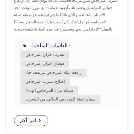
تسرب المرحاض ليس مزعجًا فحسب، بل قد يؤدي أيضًا إلى ارتفاع
فواتير المياه، بل وحتى تلف أرضية حمامك مع مرور الوقت. أحد
中文
الأسباب الشائعة، والذي غالبًا ما يتم تجاهله، هو صمام تعبئة
المرحاضولكن هل يُمكن أن يُسبب هذا الجزء الصغير تسريبًا
هَوُسَ
بالفعل؟ الإجابة هي نعم، وسنشرح في هذه المقالة كيفية حدوث
ذلك، وما الذي يجب البحث عنه، وكيفية منع تكراره. ما هو صمام ملء
العلامات الساخنة :
المرحاض؟ صمام تعبئة المرحاض مُكوّن أساسي داخل خزان
المرحاض. وظيفته إعادة تعبئة الخزان بالماء بعد كل عملية سحب،
تسرب خزان المرحاض
وإيقاف تدفق الماء عند امتلائه. هناك عدة أنواع من صمامات التعبئة،
فيضان خزان المرحاض
بما في ذلك صمامات كرة التعويم، وصمامات كأس التعويم (أو
رافعة مياه المرحاض مرتفعة جدًا
أسطوانة التعويم)، وصمامات الحجاب الحاجز. يختلف كل نوع قليلاً
في طريقة عمله، ولكن جميعها تؤدي نفس الغرض الأساسي. هل
إصلاح تسرب المرحاض
يمكن لصمام التعبئة أن يسبب تسربًا حقًا؟ بالتأكيد. صمام التعبئة
صمام ملء المرحاض الهادئ
المعيب أو المتآكل قد يؤدي إلى تسريبات متنوعة. إليك الأسباب
صمام تعبئة المرحاض الخالي من التسرب
الأكثر شيوعًا: قد تفشل الأختام أو الحشيات البالية الموجودة داخل
الصمام، مما يسمح بدخول الماء إلى الخزان بشكل مستمر. إذا تم
ضبط مستوى الماء على مستوى مرتفع للغاية، فقد يتدفق الماء إلى
اقرأ أكثر
أنبوب الفائض ويتم تصريفه باستمرار. قد يتشقق تجميع صمام
التعبئة، مما يتسبب في تناثر الماء من وصلات صمام تعبئة المرحاض.