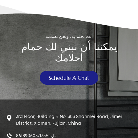
إلى مكانها.هذا هو الحل المؤقت الأسهل. فقط احرص على عدم
شدها بقوة، لأن القوة المفرطة قد تُتلف صمام الشطف أو تُقطع
السلسلة. 2. ارفع الغطاء أو العلبة مباشرةً إذا توقف المقبض عن
العمل بسبب انكسار السلسلة (وهو أمر شائع مع السلاسل
البلاستيكية)، فقد لا تنجح الطريقة الأولى. في هذه الحالة، يمكنك رفع
أنت تحلم به، ونحن نصممه
غطاء المرحاض أو خزانه يدويًا مباشرةً.سيؤدي رفعه بالكامل إلى
يمكننا أن نبني لك حمام
فتح صمام الشطف، مما يسمح بخروج الماء من الخزان. بعد اكتمال
أحلامك
الشطف، أنزل الغطاء برفق وأعده إلى مكانه. احرص على عدم
سقوط السلسلة المكسورة في فتحة التصريف، فقد يمنع ذلك
الغطاء من الإغلاق بشكل صحيح، مما يتسبب في تسرب مياه
Schedule A Chat
المرحاض. 3. استخدم دلوًا لتنظيف المرحاض إذا كنت لا تريد العبث
بالخزان على الإطلاق، فإليك الطريقة التقليدية: قم بشطفه بدلو من
الماء.املأ دلوًا بحوالي 6 لترات (أو 1.5 جالون) من الماء - أي ما يعادل
تقريبًا كامل سعة تدفق معظم المراحيض. اسكب الماء بسرعة في
الوعاء من ارتفاع، موجّهًا نحو فتحة التصريف. هذا يُحدث اندفاعًا قويًا
للماء يُحاكي تأثير التدفق العادي، ويُزيل الفضلات.صب بسرعة ولكن
3rd Floor, Building 3, No. 303 Shanmei Road, Jimei
بحذر لتجنب تناثر المياه المتسخة، وتأكد من صبها مباشرة في
District, Xiamen, Fujian, China
منتصف الوعاء للحصول على أفضل النتائج. الخطوة 3: ما يجب فعله
تل : +8618906057133
بعد الإصلاح المؤقت مع أن الطرق المذكورة أعلاه تُعد مثالية لحالات