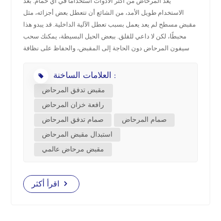
يُعد المرحاض من أكثر الأدوات استخدامًا في أي حمام. بعد
الاستخدام طويل الأمد، من الشائع أن تتعطل بعض أجزائه، مثل
中文
مقبض مسطح لم يعد يعمل بسبب تعطل الآلية الداخلية. قد يبدو هذا
محبطًا، لكن لا داعي للقلق. ببعض الحيل البسيطة، يمكنك سحب
هَوُسَ
سيفون المرحاض دون الحاجة إلى المقبض، والحفاظ على نظافة
حمامك وكفاءته. فيما يلي بعض الطرق السريعة والعملية لتنظيف
العلامات الساخنة :
المرحاض عندما يكون المقبض مكسورًا. الخطوة 1: فهم كيفية عمل
مقبض المرحاض قد يبدو مقبض الشطف قطعة صغيرة، ولكنه في
مقبض تدفق المرحاض
الواقع مُشغِّل نظام الشطف بأكمله. وهو مُتصل بقضيب رفع أو
رافعة خزان المرحاض
سلسلة داخل الخزان. عند الضغط عليه، يسحب غطاء صمام
صمام المرحاض
صمام تدفق المرحاض
الشطف لأعلى، مما يسمح للماء بالتدفق من الخزان إلى المرحاض
لطرد النفايات.إن فهم هذه الآلية سيساعدك على تشغيلها يدويًا
استبدال مقبض المرحاض
عندما يتوقف المقبض عن العمل. الخطوة 2: ثلاث طرق للتنظيف
مقبض مرحاض عالمي
اليدوي يمكنك تجربتها 1. اسحب السلسلة داخل خزان المرحاض أولاً،
أزل غطاء خزان المرحاض. سترى سلسلة تربط المقبض بـ صمام
التنظيف—قد تكون هذه السلسلة مصنوعة من البلاستيك أو الفولاذ
اقرأ أكثر
المقاوم للصدأ.اسحب السلسلة برفق لأعلى بيدك. يفتح هذا صمام
الشطف ويسمح بتدفق الماء إلى المرحاض، مما يؤدي إلى تنظيف
المرحاض بفعالية. بعد انتهاء الشطف، حرّر السلسلة واتركها تعود