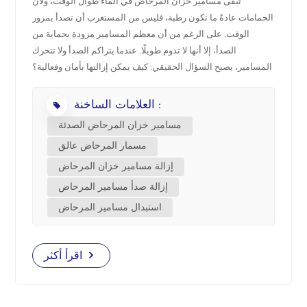
تبقى مسامير خزان المرحاض في الماء طوال الوقت، ولأن
الحمامات عادةً ما تكون رطبة، فليس من المستغرب أن تصدأ بمرور
中文
الوقت. على الرغم من أن معظم المسامير مزودة بحماية من
الصدأ، إلا أنها لا تدوم طويلًا. عندما يتراكم الصدأ ولا تتحرك
هَوُسَ
المسامير، يصبح السؤال الحقيقي: كيف يمكن إزالتها بأمان وفعالية؟
1. لماذا تصدأ مسامير خزان المرحاض؟ البراغي التي تُثبّت خزان
العلامات الساخنة :
المرحاض في مكانه تنقع باستمرار في الماء داخل الخزان. ومع
رطوبة الهواء في معظم الحمامات، لا مفر من ظهور الصدأ. مع مرور
مسامير خزان المرحاض الصدئة
الوقت، يتآكل الطلاء الواقي الأصلي، وتبدأ البراغي بالتآكل. عند
مسمار المرحاض عالق
حدوث ذلك، قد يُسبب تسربات وتلفًا وصعوبات كبيرة أثناء
إزالة مسامير خزان المرحاض
الإصلاحات. 2. ما الذي يمكن أن تؤدي إليه البراغي الصدئة؟ البراغي
عالقة في مكانها - لا يمكنك فكها باستخدام الأدوات العادية. تسربات
إزالة صدأ مسامير المرحاض
بين الخزان والوعاء - الصدأ بالإضافة إلى الغسالات البالية = مشكلة.
استبدال مسامير المرحاض
بقع الصدأ والروائح الكريهة – ليست المظهر (أو الرائحة) الأفضل
لحمامك. اتصالات فضفاضة - قد لا يظل الخزان متصلاً بشكل ثابت
بعد الآن. 3. الأدوات والمواد التي ستحتاجها قبل البدء، إليك ما يجب
اقرأ أكثر
أن يكون في متناول يدك: مفتاح قابل للتعديل أو مفتاح ألين مفك
براغي (فيليبس أو ذو رأس مسطح، حسب نوع البراغي) WD-40 أو
أي رذاذ جيد يخترق الصدأ كماشة أو كماشة قفل دلو ومناشف