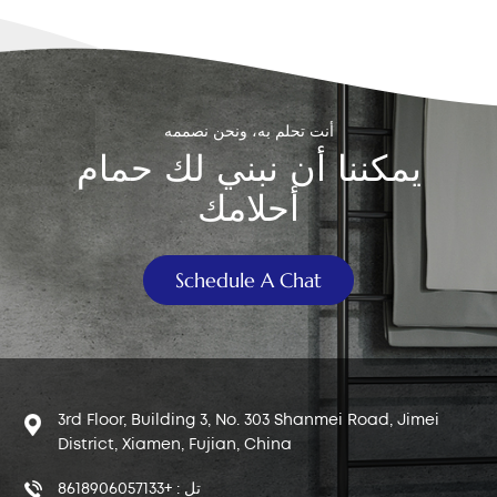
(لتجميع المياه المتبقية) قفازات مطاطية (لحماية يديك) ٤. خطوة
بخطوة: كيفية إزالة البراغي الصدئة قم بإغلاق مصدر المياه
للمرحاض ثم قم بسحب السيفون لتفريغ الخزان. قم بتصريف أي
مياه متبقية باستخدام منشفة، ثم ضع دلوًا أسفلها لالتقاط القطرات.
رشّ مزيل الصدأ (مثل WD-40) على منطقة البراغي والصواميل.
أنت تحلم به، ونحن نصممه
اتركه لمدة 5-10 دقائق ليبدأ مفعوله. استخدم كماشة أو مفتاح ربط
يمكننا أن نبني لك حمام
لمحاولة فك الصمولة. قد تحتاج إلى شخص داخل الخزان يُمسك
أحلامك
برأس البرغي بينما يقوم شخص آخر بفك الصمولة من الأسفل.
بمجرد فكه، أزل البرغي والغسالة وأي أوساخ أو صدأ متبقٍ. نظّف
المنطقة جيدًا قبل تركيب أي شيء جديد. 5. بعض النصائح المفيدة
Schedule A Chat
إذا كانت البراغي صدئة للغاية ولا تتحرك على الإطلاق، فلا تجبرها
على التحرك - فقد يؤدي ذلك إلى تشقق الخزان الخزفي. في
الحالات الصعبة، من الأفضل الاتصال بسباك محترف يمكنه قطع
البرغي بأمان. عند استبدال البراغي، استخدم الفولاذ المقاوم للصدأ
أو النحاس - فهي أكثر مقاومة للصدأ. استبدل دائمًا الغسالات
المطاطية أيضًا، فقط لتكون آمنًا. افحص البراغي بانتظام - إذا
3rd Floor, Building 3, No. 303 Shanmei Road, Jimei
اكتشفت الصدأ مبكرًا، فيمكنك تجنب حدوث مشكلات أكبر لاحقًا. إذا
District, Xiamen, Fujian, China
كنت تبحث عن مجموعات مسامير المرحاض المقاومة للصدأ،
تل : +8618906057133
فتفضل بزيارة صفحة المنتج الخاصة بنا - لدينا خيارات متينة ومقاومة