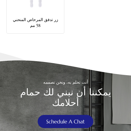
中文
زر تدفق المرحاض المنحني
هَوُسَ
58 مم
أنت تحلم به، ونحن نصممه
يمكننا أن نبني لك حمام
أحلامك
Schedule A Chat