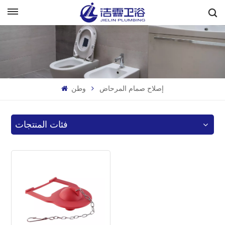
بالعربية
English
Français
إصلاح صمام المرحاض
وطن
Deutsch
Italiano
فئات المنتجات
Русский
Español
Português
بالعربية