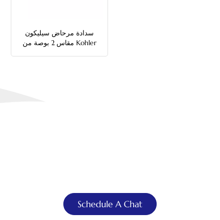
中文
سدادة مرحاض سيليكون
هَوُسَ
مقاس 2 بوصة من Kohler
أنت تحلم به، ونحن نصممه
يمكننا أن نبني لك حمام
أحلامك
Schedule A Chat