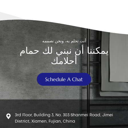
لفترة أطول من ألواح البولي فينيل كلوريد لذلك، حتى لو كان لا يزال
"يعمل"، فمن الجيد التحقق منه بانتظام واستبداله إذا لزم الأمر.
علامات تشير إلى ضرورة استبدال سدادة المرحاض لست متأكدًا
مما إذا كان صمام الأمان لديك بحاجة إلى الاستبدال؟ إليك بعض
العلامات الواضحة التي يجب الانتباه إليها: يستمر تدفق المياه من
المرحاض - إن صوت الماء المستمر يعني أن الغطاء لا يغلق بشكل
أنت تحلم به، ونحن نصممه
صحيح. عمليات التنظيف الضعيفة أو غير المكتملة - إذا لم تكن عملية
يمكننا أن نبني لك حمام
التنظيف تؤدي الغرض، فقد لا يتم فتح الغطاء بالكامل. تسرب المياه
إلى المرحاض - انظر عن كثب: إذا استمر الماء في التسرب حتى
أحلامك
عندما لم يتم سحب السيفون، فمن المحتمل أن يكون السبب هو
صمام السحب. التآكل والتلف الواضح - انزع غطاء الخزان وانظر
إلى الغطاء. إذا بدا متشققًا أو ملتويًا أو لزجًا، فقد حان وقت
Schedule A Chat
استبداله. يمكن أن يؤدي صمام الإغلاق المعيب إلى إهدار مئات
الجالونات من المياه شهريًا - لذا فهي ليست مجرد مشكلة صغيرة!
كم مرة يجب استبدال سدادة المرحاض؟ لذا، نعود إلى السؤال
الرئيسي: كم مرة يجب عليك استبدال غطاء المرحاض الخاص بك؟
القاعدة العامة هي تغييره كل ٣ إلى ٥ سنوات. هذه مجرد إرشادات.
3rd Floor, Building 3, No. 303 Shanmei Road, Jimei
إليك متى يجب عليك التفكير في تغييره بشكل متكرر: إذا كنت تعيش
District, Xiamen, Fujian, China
في منطقة ذات مياه عسرة أو مياه مكلورة إذا كان المرحاض