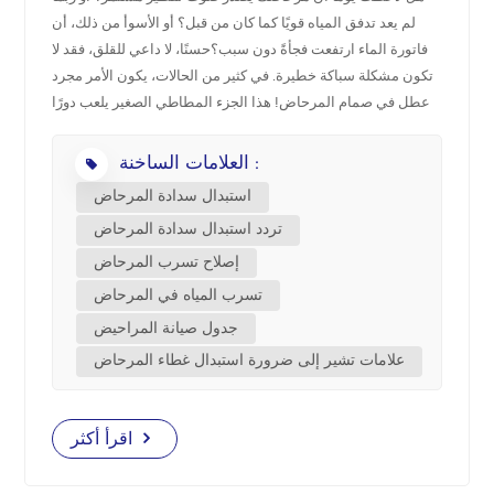
لم يعد تدفق المياه قويًا كما كان من قبل؟ أو الأسوأ من ذلك، أن
中文
فاتورة الماء ارتفعت فجأةً دون سبب؟حسنًا، لا داعي للقلق، فقد لا
تكون مشكلة سباكة خطيرة. في كثير من الحالات، يكون الأمر مجرد
هَوُسَ
عطل في صمام المرحاض! هذا الجزء المطاطي الصغير يلعب دورًا
هامًا في نظام تدفق مياه المرحاض. لذا، دعونا نجيب على السؤال:
العلامات الساخنة :
كم مرة يجب استبدال سدادة المرحاض؟ ما هو صمام المرحاض؟
ببساطة، صمام المرحاض هو عبارة عن ختم مطاطي داخل الخزان
استبدال سدادة المرحاض
يتحكم في تدفق المياه إلى وعاء المرحاض.عند الضغط على زر أو
تردد استبدال سدادة المرحاض
مقبض التدفق، يرتفع الغطاء، مما يسمح بتدفق الماء إلى الوعاء.
إصلاح تسرب المرحاض
بمجرد أن يفرغ الخزان، يعود الغطاء لأسفل لإغلاقه وإعادة تعبئته.
بمرور الوقت، يمكن أن يتآكل الغطاء أو يتشوه أو يتشقق، مما
تسرب المياه في المرحاض
يتسبب في حدوث تسربات أو تدفقات ضعيفة. ما هي المدة التي
جدول صيانة المراحيض
يستمر فيها صمام المرحاض؟ في معظم المنازل، يدوم غطاء
علامات تشير إلى ضرورة استبدال غطاء المرحاض
المحرك من ٣ إلى ٥ سنوات. ليس سيئًا، أليس كذلك؟ لكن هذا يعتمد
على بعض العوامل: جودة المياه - يمكن للمياه العسيرة أو المياه
التي تحتوي على الكلور أن تتسبب في تآكل مادة PVC بشكل أسرع
اقرأ أكثر
الاستخدام - كلما زاد عدد مرات استخدام المرحاض، كلما تآكل
الغطاء بشكل أسرع المادة - تميل ألواح المطاط إلى الاستمرار