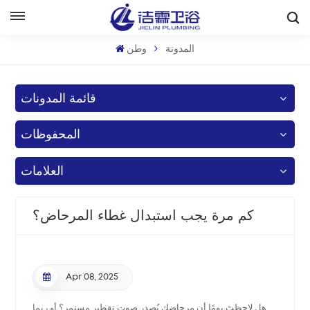
بالعربية
المدونة
وطن
English
قائمة المدونات
Français
المحفوظات
Deutsch
Italiano
العلامات
Русский
كم مرة يجب استبدال غطاء المرحاض؟
Español
Português
Apr 08, 2025
بالعربية
هل لاحظتَ يومًا أن مرحاضك يُصدر صوت تقطير مستمر؟ أو ربما