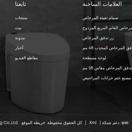
العلامات الساخنة
تابعنا
صمام تعبئة المرحاض
منتجات
مرحاض العائم المربع المزدوج
بيت
زر تدفق المرحاض
مدونة
فق المرحاض المحدب 48 مم
أخبار
لوحة مسطحة
مقاطع الفيديو
 تدفق المرحاض مقاس 58 مم
مصنع ختم خزانات المراحيض
دعم شبكة
|
Xml
|
خريطة الموقع
© 2026 Xiamen Jielin Plumbing Co.,Ltd. كل الحقوق محفوظة.