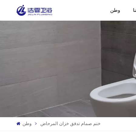
ا
وطن
ختم صمام تدفق خزان المرحاض
وطن