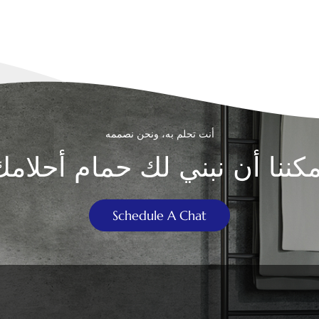
أنت تحلم به، ونحن نصممه
مكننا أن نبني لك حمام أحلامك
Schedule A Chat