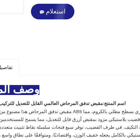
استعلام
تفاصيل
وصف الم
اسم المنتج:
مقبض تدفق المرحاض العالمي القابل للتعديل للتركيب
مقبض تدفق المرحاض هذا مصنوع من بلاستيك ABS المتين، ومُصمم للتركيب الجانبي. يتميز بتصميم رأس عصري
لى قضيب بلاستيكي مزود بمقبض أزرق قابل للتعديل، مما يسمح للمستخدمين
بلية التكيف. في طرف القضيب، توفر سبع فتحات سلسلة نقاط تثبيت متعدد
لاستيكي بالكامل يجعله خفيف الوزن، واقتصاديًا، ومتوافقًا على نطاق واسع