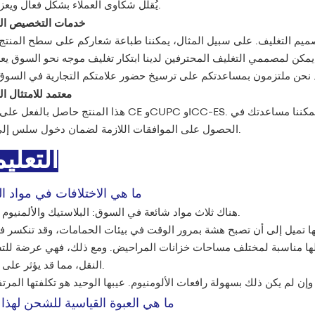
يُقلل شكاوى العملاء بشكل فعال ويعزز رضاهم.
2. خدمات التخصيص ال
ميم التغليف. على سبيل المثال، يمكننا طباعة شعاركم على سطح المنتج
ا يمكن لمصممي التغليف المحترفين لدينا ابتكار تغليف موجه نحو السوق ي
3. معتمد للامتثال ا
هذا المنتج حاصل بالفعل على شهادات CE وCUPC وICC-ES. إذا كان سوقك المستهدف يحتاج إلى شهادات
الحصول على الموافقات اللازمة لضمان دخول سلس إلى السوق.
التعلي
ما هي الاختلافات في مواد ا
هناك ثلاث مواد شائعة في السوق: البلاستيك والألمنيوم والنحاس.
يجعلها مناسبة لمختلف مساحات خزانات المراحيض. ومع ذلك، فهي عرضة للتش
النقل، مما قد يؤثر على المبيعات.
ما هي العبوة القياسية للشحن لهذا 