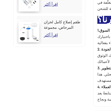
لَّفة في
اقرأ أكثر
رنا؟
طقم إصلاح كامل لخزان
المرحاض، مجموعة
ة السوق
أزرار جانبية مقاس 2
اقرأ أكثر
 باختيارك
بوصة
الجودة
ك الوثوق
لتطوير
لي. هذا
العملاء
بعةً بعد