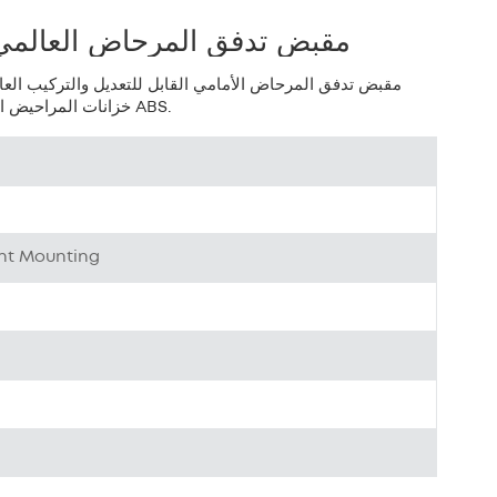
بالعربية
مقبض تدفق المرحاض العالمي ا
中文
مقبض تدفق المرحاض الأمامي القابل للتعديل والتركيب الع
خزانات المراحيض المتوفرة في السوق. المقبض والرافعة مصنوعان من مادة ABS.
هَوُسَ
ont Mounting