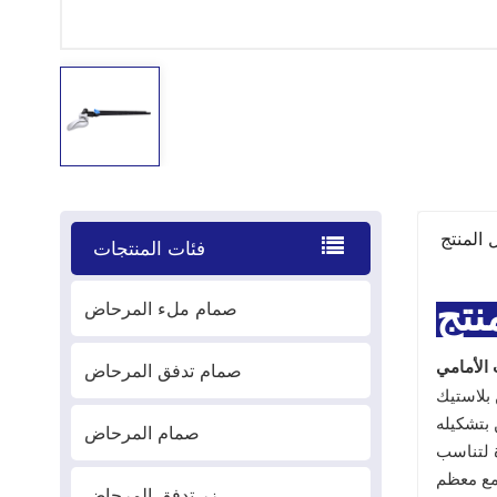
 المنتج
فئات المنتجات
صمام ملء المرحاض
نتج
صمام تدفق المرحاض
 الأمامي
 بسطح مطلي بالكروم، مما
 بتشكيله
صمام المرحاض
ة لتناسب
 مع معظم
زر تدفق المرحاض