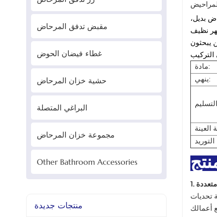
ض بديل،
مقبض تدفق المرحاض
هر نظيف
ن يبحثون
غطاء فيضان الحوض
مادة:
حشية خزان المرحاض
ينهي:
البراغي المتصلة
 العينة
مجموعة خزان المرحاض
التوريد
نتج
Other Bathroom Accessories
متعددة
ة تحديات
منتجات جديدة
ع أعمالك