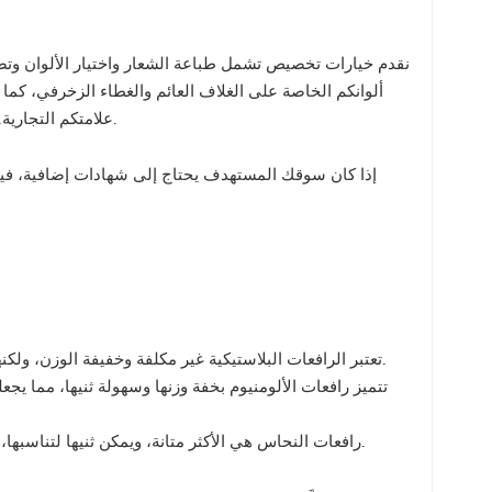
نقدم خيارات تخصيص تشمل طباعة الشعار واختيار الألوان وتص
ألوانكم الخاصة على الغلاف العائم والغطاء الزخرفي، كم
علامتكم التجارية. نحن ملتزمون بمساعدتكم على ترسيخ حضور علامتكم التجارية في السوق المحلي.
تعتبر الرافعات البلاستيكية غير مكلفة وخفيفة الوزن، ولكنها تميل إلى أن تصبح هشة بمرور الوقت في بيئات الحمامات، وقد تنكسر في النهاية.
تتميز رافعات الألومنيوم بخفة وزنها وسهولة ثنيها، مما 
رافعات النحاس هي الأكثر متانة، ويمكن ثنيها لتناسبها، وإن لم يكن ذلك بسهولة رافعات الألومنيوم. عيبها الوحيد هو تكلفتها المرتفعة نسبيًا.