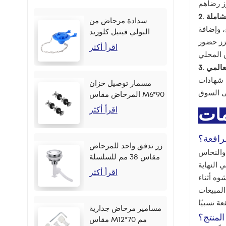
شاملة
سدادة مرحاض من
، وإضافة
البولي فينيل كلوريد
عزز حضور
مقاس 2 بوصة بألوان
اقرأ أكثر
متعددة
لعالمي
 إضافية، فيمكننا مساعدتك في
مسمار توصيل خزان
المرحاض مقاس M6*90
مم
اقرأ أكثر
مات
لرافعة؟
زر تدفق واحد للمرحاض
مقاس 38 مم للسلسلة
اقرأ أكثر
وه أثناء
مسامير مرحاض جدارية
المنتج؟
مقاس M12*70 مم