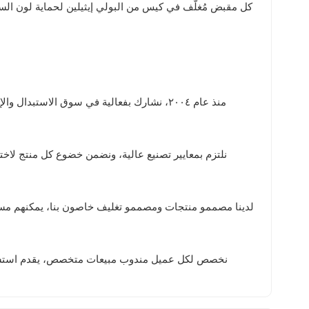
كل مقبض مُغلَّف في كيس من البولي إيثيلين لحماية لون ال
منذ عام ٢٠٠٤، نشارك بفعالية في سوق الاستبد
نلتزم بمعايير تصنيع عالية، ونضمن خضوع كل منتج لاخت
لدينا مصممو منتجات ومصممو تغليف خاصون بنا، يمكنهم مسا
نخصص لكل عميل مندوب مبيعات متخصص، يقدم استشارات ت