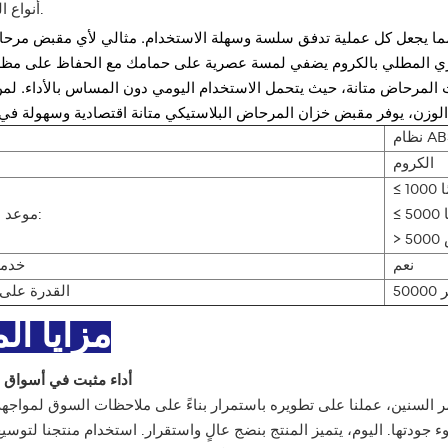
أنواع المراحيض.
 يجعل كل عملية تدفق سلسة وسهلة الاستخدام. مثالي لأي مقبض مرحا
عصري المطلي بالكروم يضفي لمسة عصرية على حمامك مع الحفاظ على مظ
ات المرحاض متانة، حيث يتحمل الاستخدام اليومي دون المساس بالأداء. لم
ام ABS
الكروم
موعد التسليم:
نعم
خدمة
ر
القدرة على 
مزايا الم
1. أداء مثبت في أسواق 
 مر السنين، عملنا على تطويره باستمرار بناءً على ملاحظات السوق لمواجه
 جودتها. اليوم، يتميز المنتج بنضج عالٍ واستقرار. استخدام منتجنا لتوسي