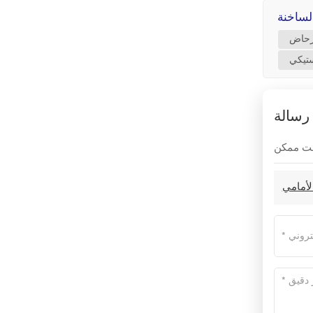
رحاض
ستيكي
رسالة
لأمامي