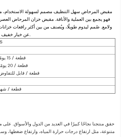
مقبض المرحاض سهل التنظيف مصمم لسهولة الاستخدام، مما
فهو يجمع بين العملية والأناقة. مقبض خزان المرحاض ال
ولامع. صُمم ليدوم طويلًا، ويُصنف من بين أكثر رافعات خزان
عن خيار خفيف الوزن، يوفر مقبض خزان المرحاض البلاستيكي متانة اقتصادية وسهولة في التركيب.
نظ
≤ 1000 قطعة / 15 يومًا
≤ 5000 قطعة / 20 يومًا
> 5000 قطعة / قابل للتفاوض
50000 قطعة / شه
حقق منتجنا نجاحًا كبيرًا في العديد من الدول والأسواق. على
متنوعة، مثل ارتفاع درجات حرارة المياه، وارتفاع ضغطها، وسوء