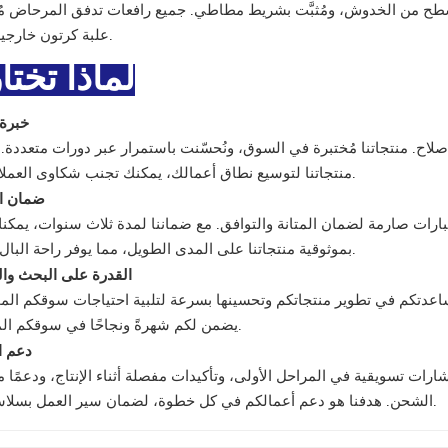
سطح من الخدوش، ومُثبَّت بشريط مطاطي. جميع رافعات تدفق المرحاض مُغ
علبة كرتون خارجية للشحن.
لماذا تختا
1.خبر
ال والإصلاح. منتجاتنا مُختبرة في السوق، ونُحسّنت باستمرار عبر دورات متعددة.
منتجاتنا لتوسيع نطاق أعمالك، يمكنك تجنب شكاوى العملاء بفعالية.
2. ضمان 
بارات صارمة لضمان المتانة والتوافق. مع ضماننا لمدة ثلاث سنوات، يمكن
بموثوقية منتجاتنا على المدى الطويل، مما يوفر راحة البال لأعمالك.
3. القدرة على البحث وا
عدتكم في تطوير منتجاتكم وتحسينها بسرعة لتلبية احتياجات سوقكم المح
يضمن لكم شهرةً ونجاحًا في سوقكم المستهدف.
4. دعم 
سويقية في المراحل الأولى، وتأكيدات مفصلة أثناء الإنتاج، ودعمًا متا
الشحن. هدفنا هو دعم أعمالكم في كل خطوة، لضمان سير العمل بسلاسة ونجاح.