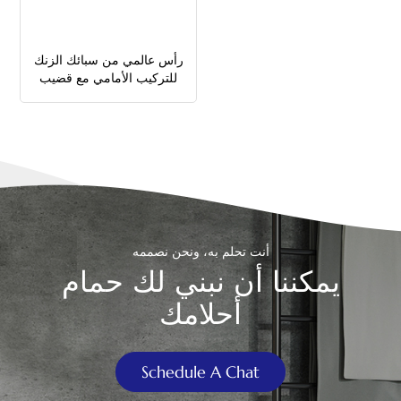
中文
رأس عالمي من سبائك الزنك
هَوُسَ
للتركيب الأمامي مع قضيب
معدني لمقبض تدفق
المرحاض
أنت تحلم به، ونحن نصممه
يمكننا أن نبني لك حمام
أحلامك
Schedule A Chat