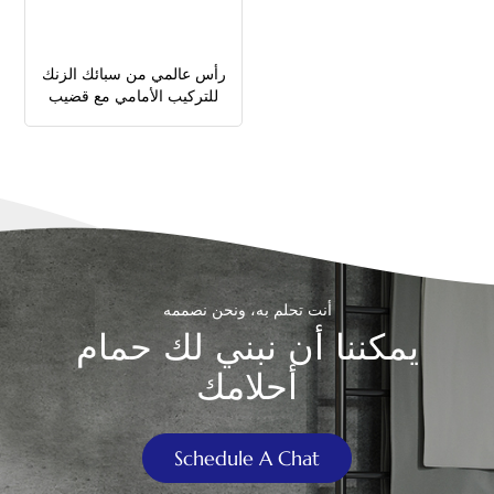
中文
رأس عالمي من سبائك الزنك
هَوُسَ
للتركيب الأمامي مع قضيب
معدني لمقبض تدفق
المرحاض
أنت تحلم به، ونحن نصممه
يمكننا أن نبني لك حمام
أحلامك
Schedule A Chat