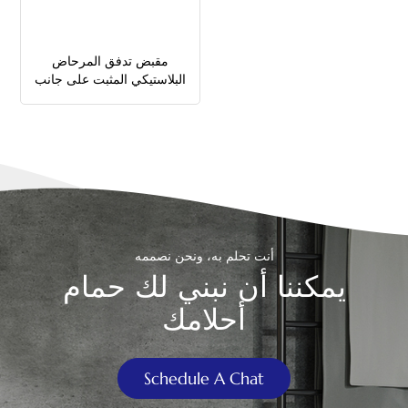
中文
مقبض تدفق المرحاض
هَوُسَ
البلاستيكي المثبت على جانب
الزناد
أنت تحلم به، ونحن نصممه
يمكننا أن نبني لك حمام
أحلامك
Schedule A Chat