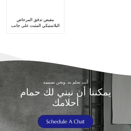
中文
مقبض تدفق المرحاض
هَوُسَ
البلاستيكي المثبت على جانب
الزناد
أنت تحلم به، ونحن نصممه
يمكننا أن نبني لك حمام
أحلامك
Schedule A Chat